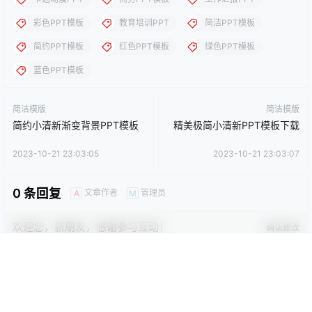
理。
点点赞赏，手留余香
给TA打赏
还没有人赞赏，快来当第一个赞赏的人吧！
0
0
海报分享
收藏
卡通动漫PPT
商务PPT模板
工作汇报PPT
彩色PPT模板
教育培训PPT
简洁PPT模板
简约PPT模板
红色PPT模板
绿色PPT模板
蓝色PPT模板
简洁模版
简洁模版
简约小清新渐变背景PPT模板
精美极简小清新PPT模板下载