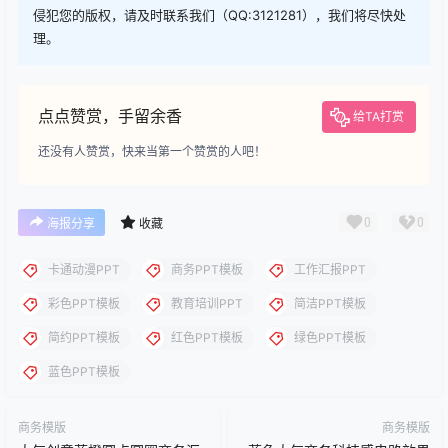
下载
下载说明：本站所涉及提供的PPT模板、PPT图片、PPT图表等资
源素材大多来自PPT设计大师（PPT原创作者个人）授权发布作
品、PPT设计公司免费作品、互联网免费共享资源精选以及部分原
创作品，分享给PPT爱好者学习与参考之用，请勿用于商业用途，
否则产生的一切后果将由您自己承担！本站不承担任何责任！如有
侵犯您的版权，请及时联系我们（QQ:3121281），我们将尽快处
理。
点点赞赏，手留余香
给TA打赏
还没有人赞赏，快来当第一个赞赏的人吧！