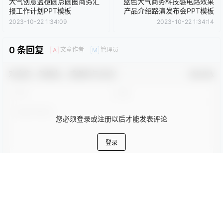
0
0
海报分享
收藏
卡通动漫PPT
商务PPT模板
工作汇报PPT
彩色PPT模板
教育培训PPT
简洁PPT模板
简约PPT模板
红色PPT模板
绿色PPT模板
蓝色PPT模板
商务模版
商务模版
大气创意蓝橙圆点圆圈商务汇
蓝色大气商务科技感电路效果
报工作计划PPT模板
产品介绍路演发布会PPT模板
2023-10-22 1:34:09
2023-10-22 1:34:14
0 条回复
文章作者
管理员
A
M
欢迎您，新朋友，感谢参与互动！
确认修改