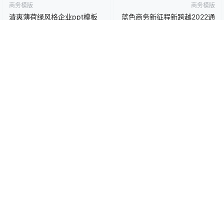
卡通动漫PPT
商务PPT模板
工作汇报PPT
彩色PPT模板
教育培训PPT
简洁PPT模板
简约PPT模板
红色PPT模板
绿色PPT模板
蓝色PPT模板
商务模版
商务模版
清爽薄荷绿风格企业ppt模板
蓝色商务新征程新跨越2022通
用PPT模板
2023-10-22 1:37:06
2023-10-22 1:37:10
0 条回复
文章作者
管理员
A
M
欢迎您，新朋友，感谢参与互动！
确认修改
您必须登录或注册以后才能发表评论