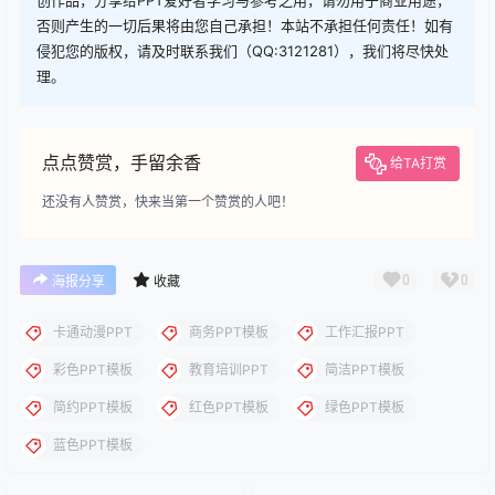
下载说明：本站所涉及提供的PPT模板、PPT图片、PPT图表等资
源素材大多来自PPT设计大师（PPT原创作者个人）授权发布作
品、PPT设计公司免费作品、互联网免费共享资源精选以及部分原
创作品，分享给PPT爱好者学习与参考之用，请勿用于商业用途，
否则产生的一切后果将由您自己承担！本站不承担任何责任！如有
侵犯您的版权，请及时联系我们（QQ:3121281），我们将尽快处
理。
点点赞赏，手留余香
给TA打赏
还没有人赞赏，快来当第一个赞赏的人吧！
0
0
海报分享
收藏