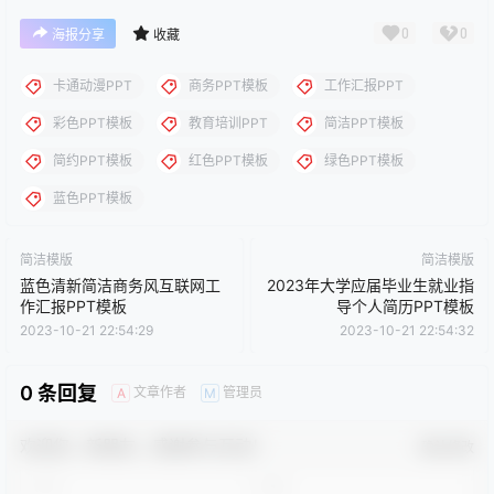
下载说明：本站所涉及提供的PPT模板、PPT图片、PPT图表等资
源素材大多来自PPT设计大师（PPT原创作者个人）授权发布作
品、PPT设计公司免费作品、互联网免费共享资源精选以及部分原
创作品，分享给PPT爱好者学习与参考之用，请勿用于商业用途，
否则产生的一切后果将由您自己承担！本站不承担任何责任！如有
侵犯您的版权，请及时联系我们（QQ:3121281），我们将尽快处
理。
点点赞赏，手留余香
给TA打赏
还没有人赞赏，快来当第一个赞赏的人吧！
0
0
海报分享
收藏
卡通动漫PPT
商务PPT模板
工作汇报PPT