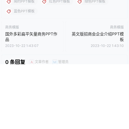
0
0
海报分享
收藏
卡通动漫PPT
商务PPT模板
工作汇报PPT
彩色PPT模板
教育培训PPT
简洁PPT模板
简约PPT模板
红色PPT模板
绿色PPT模板
蓝色PPT模板
商务模版
商务模版
国外多彩扁平矢量商务PPT作
英文版招商会企业介绍PPT模
品
板
2023-10-22 1:43:07
2023-10-22 1:43:10
0 条回复
文章作者
管理员
A
M
欢迎您，新朋友，感谢参与互动！
确认修改