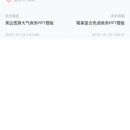
还没有人赞赏，快来当第一个赞赏的人吧！
0
0
海报分享
收藏
卡通动漫PPT
商务PPT模板
工作汇报PPT
彩色PPT模板
教育培训PPT
简洁PPT模板
简约PPT模板
红色PPT模板
绿色PPT模板
蓝色PPT模板
商务模版
商务模版
黑边宽屏大气商务PPT模板
精美复古色调商务PPT模板
2023-10-22 1:43:48
2023-10-22 1:43:51
0 条回复
文章作者
管理员
A
M