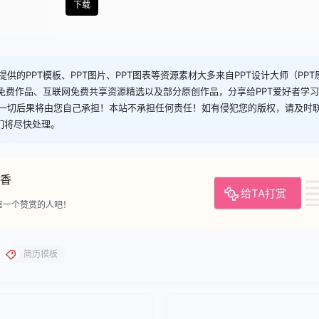
下载
供的PPT模板、PPT图片、PPT图表等资源素材大多来自PPT设计大师（PP
司免费作品、互联网免费共享资源精选以及部分原创作品，分享给PPT爱好者学
一切后果将由您自己承担！本站不承担任何责任！如有侵犯您的版权，请及时
，我们将尽快处理。
香
给TA打赏
第一个赞赏的人吧！
简历模板