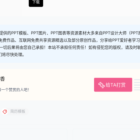
下载
供的PPT模板、PPT图片、PPT图表等资源素材大多来自PPT设计大师（PP
司免费作品、互联网免费共享资源精选以及部分原创作品，分享给PPT爱好者学
一切后果将由您自己承担！本站不承担任何责任！如有侵犯您的版权，请及时
，我们将尽快处理。
香
给TA打赏
第一个赞赏的人吧！
简历模板