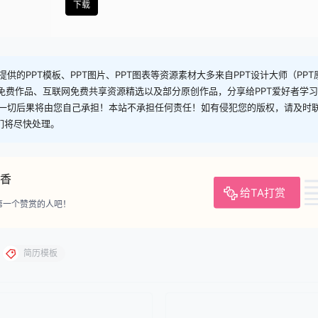
下载
供的PPT模板、PPT图片、PPT图表等资源素材大多来自PPT设计大师（PP
司免费作品、互联网免费共享资源精选以及部分原创作品，分享给PPT爱好者学
一切后果将由您自己承担！本站不承担任何责任！如有侵犯您的版权，请及时
，我们将尽快处理。
香
给TA打赏
第一个赞赏的人吧！
简历模板