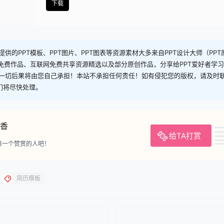
下载
供的PPT模板、PPT图片、PPT图表等资源素材大多来自PPT设计大师（PP
司免费作品、互联网免费共享资源精选以及部分原创作品，分享给PPT爱好者学
一切后果将由您自己承担！本站不承担任何责任！如有侵犯您的版权，请及时
，我们将尽快处理。
香
给TA打赏
第一个赞赏的人吧！
简历模板