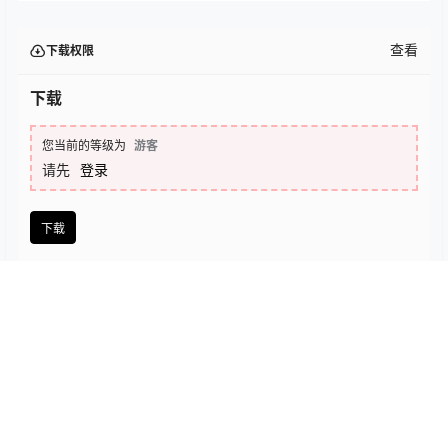
查看
下载权限
下载
您当前的等级为
游客
请先
登录
下载
下载说明：本站所涉及提供的PPT模板、PPT图片、PPT图表等资
源素材大多来自PPT设计大师（PPT原创作者个人）授权发布作
品、PPT设计公司免费作品、互联网免费共享资源精选以及部分原
创作品，分享给PPT爱好者学习与参考之用，请勿用于商业用途，
否则产生的一切后果将由您自己承担！本站不承担任何责任！如有
侵犯您的版权，请及时联系我们（QQ:3121281），我们将尽快处