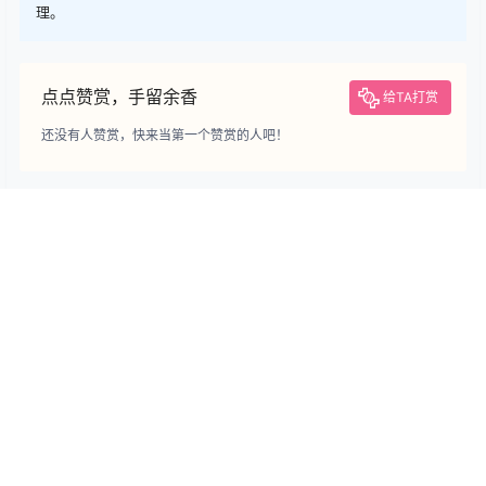
理。
点点赞赏，手留余香
给TA打赏
还没有人赞赏，快来当第一个赞赏的人吧！
0
0
海报分享
收藏
个人简历表格模板
简历模板
个人简历表格模板
个人简历表格模板
企业管理培训生简历模板（图
影视编剧/导演岗位简历模板
形化创意简历模板）
（突出编导经历）
2023-10-27 18:34:55
2023-10-27 18:34:57
0 条回复
文章作者
管理员
A
M