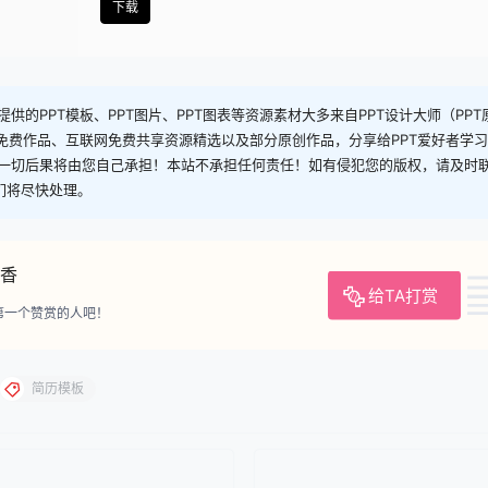
下载
供的PPT模板、PPT图片、PPT图表等资源素材大多来自PPT设计大师（PP
司免费作品、互联网免费共享资源精选以及部分原创作品，分享给PPT爱好者学
一切后果将由您自己承担！本站不承担任何责任！如有侵犯您的版权，请及时
，我们将尽快处理。
香
给TA打赏
第一个赞赏的人吧！
简历模板