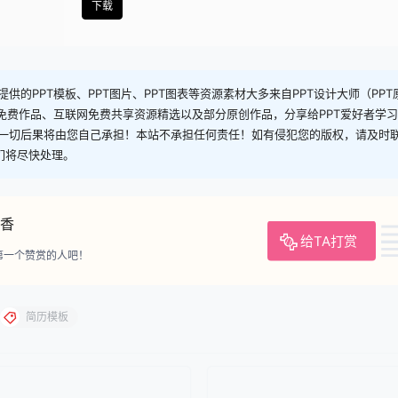
下载
供的PPT模板、PPT图片、PPT图表等资源素材大多来自PPT设计大师（PP
司免费作品、互联网免费共享资源精选以及部分原创作品，分享给PPT爱好者学
一切后果将由您自己承担！本站不承担任何责任！如有侵犯您的版权，请及时
，我们将尽快处理。
香
给TA打赏
第一个赞赏的人吧！
简历模板