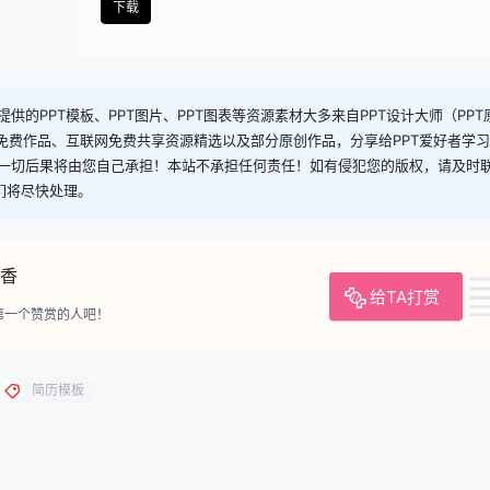
下载
供的PPT模板、PPT图片、PPT图表等资源素材大多来自PPT设计大师（PP
司免费作品、互联网免费共享资源精选以及部分原创作品，分享给PPT爱好者学
一切后果将由您自己承担！本站不承担任何责任！如有侵犯您的版权，请及时
，我们将尽快处理。
香
给TA打赏
第一个赞赏的人吧！
简历模板