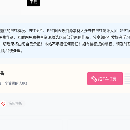
下载
供的PPT模板、PPT图片、PPT图表等资源素材大多来自PPT设计大师（PP
司免费作品、互联网免费共享资源精选以及部分原创作品，分享给PPT爱好者学
一切后果将由您自己承担！本站不承担任何责任！如有侵犯您的版权，请及时
，我们将尽快处理。
香
给TA打赏
第一个赞赏的人吧！
简历模板