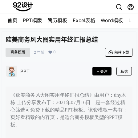
首页
PPT模版
简历模板
Excel表格
Word模板
LO
欧美商务风大图实用年终汇报总结
0
商务模版
2 年前
前往下载
PPT
关注
私信
《欧美商务风大图实用年终汇报总结》由用户：tiny木
栋 上传分享发布于：2021年07月16日，是一套经过精
心筛选可免费下载的精品PPT模板。该套模板一共有：
页好看精致的内容页，是适合商务模板类型的PPT模
板。