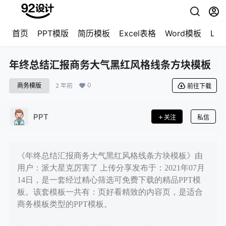
首页
PPT模版
简历模板
Excel表格
Word模板
LO
年终总结汇报商务大气黑红风格线条方块模板
0
商务模版
2 年前
前往下载
PPT
关注
私信
《年终总结汇报商务大气黑红风格线条方块模板》由
用户：派大星克厉害了 上传分享发布于：2021年07月
14日，是一套经过精心筛选可免费下载的精品PPT模
板。该套模板一共有：页好看精致的内容页，是适合
商务模板类型的PPT模板。