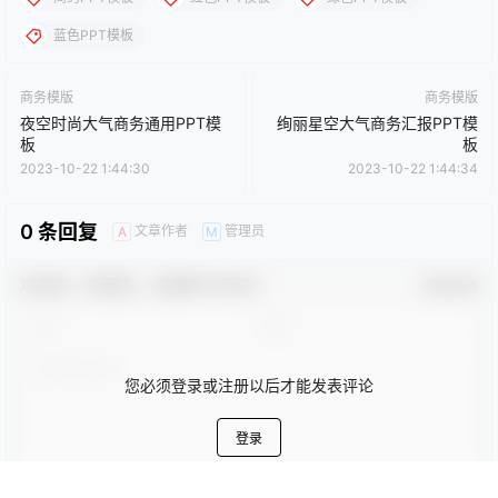
侵犯您的版权，请及时联系我们（QQ:3121281），我们将尽快处
理。
点点赞赏，手留余香
给TA打赏
还没有人赞赏，快来当第一个赞赏的人吧！
0
0
海报分享
收藏
卡通动漫PPT
商务PPT模板
工作汇报PPT
彩色PPT模板
教育培训PPT
简洁PPT模板
简约PPT模板
红色PPT模板
绿色PPT模板
蓝色PPT模板
商务模版
商务模版