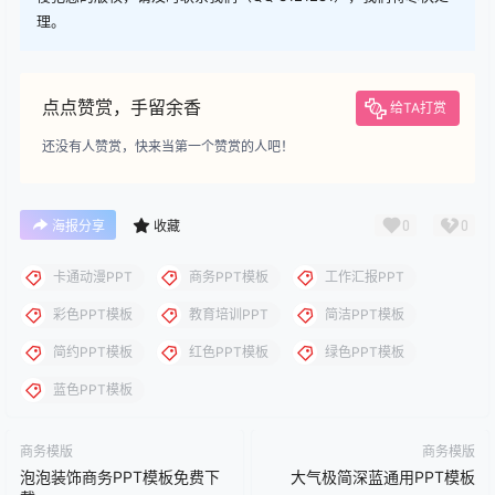
下载
下载说明：本站所涉及提供的PPT模板、PPT图片、PPT图表等资
源素材大多来自PPT设计大师（PPT原创作者个人）授权发布作
品、PPT设计公司免费作品、互联网免费共享资源精选以及部分原
创作品，分享给PPT爱好者学习与参考之用，请勿用于商业用途，
否则产生的一切后果将由您自己承担！本站不承担任何责任！如有
侵犯您的版权，请及时联系我们（QQ:3121281），我们将尽快处
理。
点点赞赏，手留余香
给TA打赏
还没有人赞赏，快来当第一个赞赏的人吧！