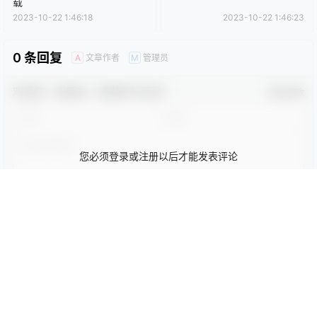
0
0
海报分享
收藏
卡通动漫PPT
商务PPT模板
工作汇报PPT
彩色PPT模板
教育培训PPT
简洁PPT模板
简约PPT模板
红色PPT模板
绿色PPT模板
蓝色PPT模板
商务模版
商务模版
泡泡装饰商务PPT模板免费下
大气极简深蓝通用PPT模板
载
2023-10-22 1:46:18
2023-10-22 1:46:23
0 条回复
文章作者
管理员
A
M
欢迎您，新朋友，感谢参与互动！
确认修改