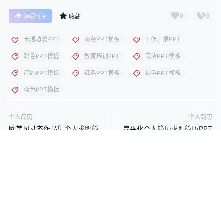
点点赞赏，手留余香
给TA打赏
还没有人赞赏，快来当第一个赞赏的人吧！
0
0
海报分享
收藏
卡通动漫PPT
商务PPT模板
工作汇报PPT
彩色PPT模板
教育培训PPT
简洁PPT模板
简约PPT模板
红色PPT模板
绿色PPT模板
蓝色PPT模板
个人简历
个人简历
欧美风动态作品集个人求职简
扁平化个人简历求职简历PPT
历PPT模板
模板
2023-10-28 4:47:13
2023-10-28 4:47:38