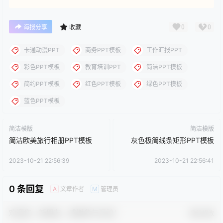
下载说明：本站所涉及提供的PPT模板、PPT图片、PPT图表等资
源素材大多来自PPT设计大师（PPT原创作者个人）授权发布作
品、PPT设计公司免费作品、互联网免费共享资源精选以及部分原
创作品，分享给PPT爱好者学习与参考之用，请勿用于商业用途，
否则产生的一切后果将由您自己承担！本站不承担任何责任！如有
侵犯您的版权，请及时联系我们（QQ:3121281），我们将尽快处
理。
点点赞赏，手留余香
给TA打赏
还没有人赞赏，快来当第一个赞赏的人吧！
0
0
海报分享
收藏
卡通动漫PPT
商务PPT模板
工作汇报PPT
彩色PPT模板
教育培训PPT
简洁PPT模板