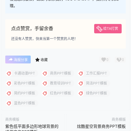
您当前的等级为
游客
请先
登录
下载
下载说明：本站所涉及提供的PPT模板、PPT图片、PPT图表等资
源素材大多来自PPT设计大师（PPT原创作者个人）授权发布作
品、PPT设计公司免费作品、互联网免费共享资源精选以及部分原
创作品，分享给PPT爱好者学习与参考之用，请勿用于商业用途，
否则产生的一切后果将由您自己承担！本站不承担任何责任！如有
侵犯您的版权，请及时联系我们（QQ:3121281），我们将尽快处
理。
点点赞赏，手留余香
给TA打赏
还没有人赞赏，快来当第一个赞赏的人吧！