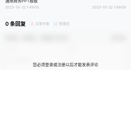
0
0
海报分享
收藏
卡通动漫PPT
商务PPT模板
工作汇报PPT
彩色PPT模板
教育培训PPT
简洁PPT模板
简约PPT模板
红色PPT模板
绿色PPT模板
蓝色PPT模板
商务模版
商务模版
紫色低平面多边形地球背景的
炫酷星空背景商务PPT模板
通用商务PPT模板
2023-10-22 1:49:05
2023-10-22 1:49:09
0 条回复
文章作者
管理员
A
M
欢迎您，新朋友，感谢参与互动！
确认修改