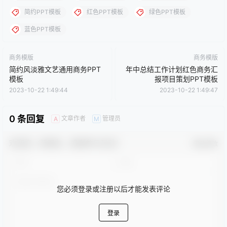
点点赞赏，手留余香
给TA打赏
还没有人赞赏，快来当第一个赞赏的人吧！
0
0
海报分享
收藏
卡通动漫PPT
商务PPT模板
工作汇报PPT
彩色PPT模板
教育培训PPT
简洁PPT模板
简约PPT模板
红色PPT模板
绿色PPT模板
蓝色PPT模板
商务模版
商务模版
简约风淡雅文艺通用商务PPT
年中总结工作计划红色商务汇
模板
报项目策划PPT模板
2023-10-22 1:49:44
2023-10-22 1:49:47
0 条回复
文章作者
管理员
A
M