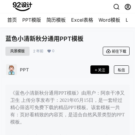
首页
PPT模版
简历模板
Excel表格
Word模板
LO
蓝色小清新秋分通用PPT模板
0
风景模版
2 年前
前往下载
PPT
关注
私信
《蓝色小清新秋分通用PPT模板》由用户：阿奈干净又
卫生 上传分享发布于：2021年05月15日，是一套经过
精心筛选可免费下载的精品PPT模板。该套模板一共
有：页好看精致的内容页，是适合自然风景类型的PPT
模板。