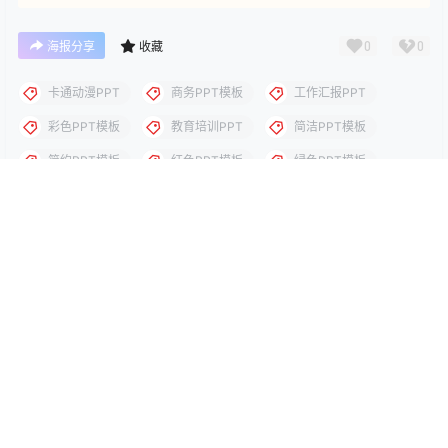
理。
点点赞赏，手留余香
给TA打赏
还没有人赞赏，快来当第一个赞赏的人吧！
0
0
海报分享
收藏
卡通动漫PPT
商务PPT模板
工作汇报PPT
彩色PPT模板
教育培训PPT
简洁PPT模板
简约PPT模板
红色PPT模板
绿色PPT模板
蓝色PPT模板
风景模版
风景模版
星空欧美商务汇报通用PPT模
高逼格星空宇宙星球PPT模板
板