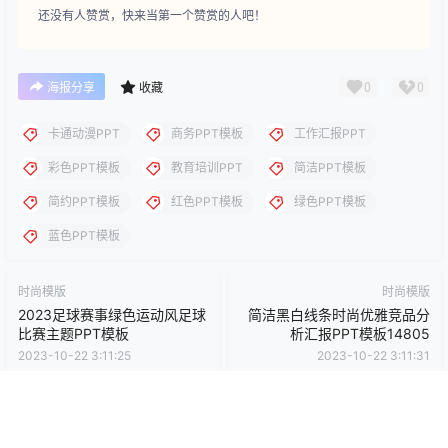
下载说明：本站所涉及提供的PPT模板、PPT图片、PPT图表等资
源素材大多来自PPT设计大师（PPT原创作者个人）授权发布作
品、PPT设计公司免费作品、互联网免费共享资源精选以及部分原
创作品，分享给PPT爱好者学习与参考之用，请勿用于商业用途，
否则产生的一切后果将由您自己承担！本站不承担任何责任！如有
侵犯您的版权，请及时联系我们（QQ:3121281），我们将尽快处
理。
点点赞赏，手留余香
给TA打赏
还没有人赞赏，快来当第一个赞赏的人吧！
0
0
海报分享
收藏
卡通动漫PPT
商务PPT模板
工作汇报PPT