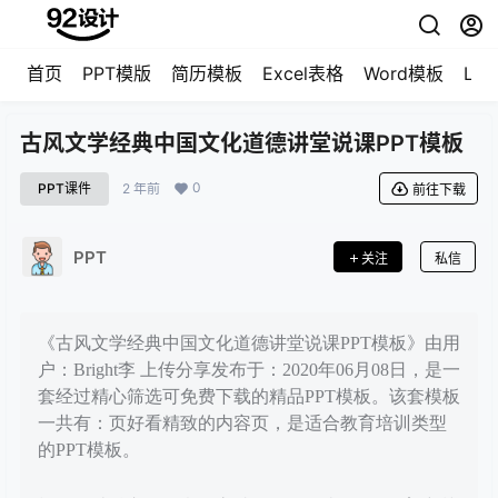
首页
PPT模版
简历模板
Excel表格
Word模板
LO
古风文学经典中国文化道德讲堂说课PPT模板
0
PPT课件
2 年前
前往下载
PPT
关注
私信
《古风文学经典中国文化道德讲堂说课PPT模板》由用
户：Bright李 上传分享发布于：2020年06月08日，是一
套经过精心筛选可免费下载的精品PPT模板。该套模板
一共有：页好看精致的内容页，是适合教育培训类型
的PPT模板。