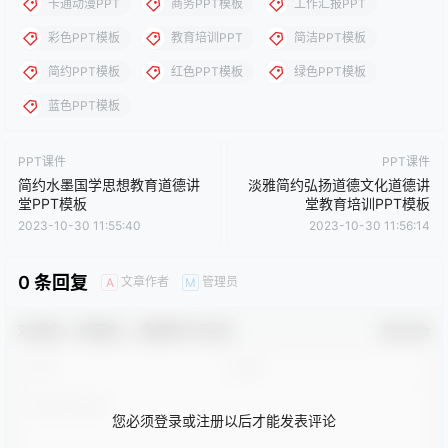
创作品，分享给PPT爱好者学习与参考之用，请勿用于商业用途，
否则产生的一切后果将由您自己承担！本站不承担任何责任！如有
侵犯您的版权，请及时联系我们（QQ:3121281），我们将尽快处
理。
点点赞赏，手留余香
给TA打赏
还没有人赞赏，快来当第一个赞赏的人吧！
0
0
海报分享
收藏
卡通动漫PPT
商务PPT模板
工作汇报PPT
彩色PPT模板
教育培训PPT
简洁PPT模板
简约PPT模板
红色PPT模板
绿色PPT模板
蓝色PPT模板