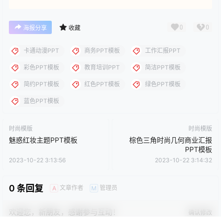
下载说明：本站所涉及提供的PPT模板、PPT图片、PPT图表等资
源素材大多来自PPT设计大师（PPT原创作者个人）授权发布作
品、PPT设计公司免费作品、互联网免费共享资源精选以及部分原
创作品，分享给PPT爱好者学习与参考之用，请勿用于商业用途，
否则产生的一切后果将由您自己承担！本站不承担任何责任！如有
侵犯您的版权，请及时联系我们（QQ:3121281），我们将尽快处
理。
点点赞赏，手留余香
给TA打赏
还没有人赞赏，快来当第一个赞赏的人吧！
0
0
海报分享
收藏