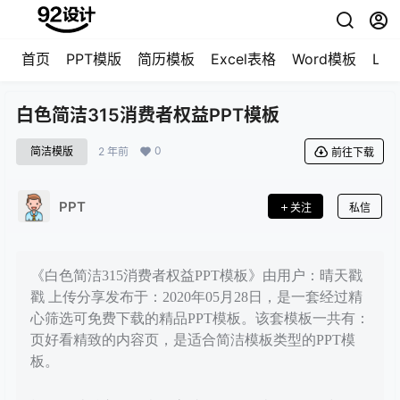
首页
PPT模版
简历模板
Excel表格
Word模板
LO
白色简洁315消费者权益PPT模板
0
简洁模版
2 年前
前往下载
PPT
关注
私信
《白色简洁315消费者权益PPT模板》由用户：晴天戳
戳 上传分享发布于：2020年05月28日，是一套经过精
心筛选可免费下载的精品PPT模板。该套模板一共有：
页好看精致的内容页，是适合简洁模板类型的PPT模
板。