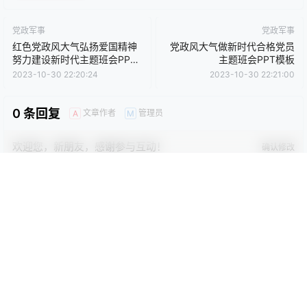
否则产生的一切后果将由您自己承担！本站不承担任何责任！如有
侵犯您的版权，请及时联系我们（QQ:3121281），我们将尽快处
理。
点点赞赏，手留余香
给TA打赏
还没有人赞赏，快来当第一个赞赏的人吧！
0
0
海报分享
收藏
卡通动漫PPT
商务PPT模板
工作汇报PPT
彩色PPT模板
教育培训PPT
简洁PPT模板
简约PPT模板
红色PPT模板
绿色PPT模板
蓝色PPT模板
党政军事
党政军事