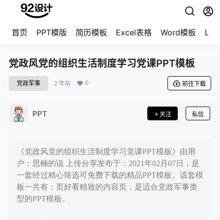
首页
PPT模版
简历模板
Excel表格
Word模板
LO
党政风党的组织生活制度学习党课PPT模板
0
党政军事
2 年前
前往下载
PPT
关注
私信
《党政风党的组织生活制度学习党课PPT模板》由用
户：思楠的说 上传分享发布于：2021年02月07日，是
一套经过精心筛选可免费下载的精品PPT模板。该套模
板一共有：页好看精致的内容页，是适合党政军事类
型的PPT模板。