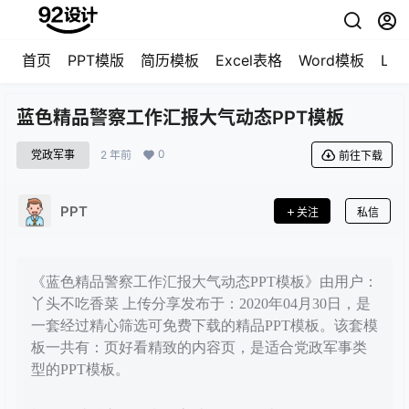
首页
PPT模版
简历模板
Excel表格
Word模板
LO
蓝色精品警察工作汇报大气动态PPT模板
0
党政军事
2 年前
前往下载
PPT
关注
私信
《蓝色精品警察工作汇报大气动态PPT模板》由用户：
丫头不吃香菜 上传分享发布于：2020年04月30日，是
一套经过精心筛选可免费下载的精品PPT模板。该套模
板一共有：页好看精致的内容页，是适合党政军事类
型的PPT模板。