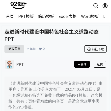
首页
PPT模版
简历模板
Excel表格
Word模板
LO
走进新时代建设中国特色社会主义道路动态
PPT
0
党政军事
2 年前
前往下载
PPT
关注
私信
《走进新时代建设中国特色社会主义道路动态PPT》由
用户：异耳兔 上传分享发布于：2021年05月21日，是
一套经过精心筛选可免费下载的精品PPT模板。该套模
板一共有：页好看精致的内容页，是适合党政军事类
型的PPT模板。