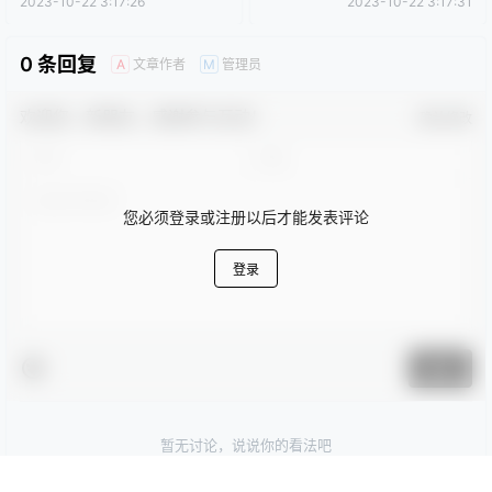
点点赞赏，手留余香
给TA打赏
还没有人赞赏，快来当第一个赞赏的人吧！
0
0
海报分享
收藏
卡通动漫PPT
商务PPT模板
工作汇报PPT
彩色PPT模板
教育培训PPT
简洁PPT模板
简约PPT模板
红色PPT模板
绿色PPT模板
蓝色PPT模板
时尚模版
时尚模版
女性时尚饰品美容化妆PPT模
个性时尚美容化妆品彩妆工作
板
计划总结PPT模板
2023-10-22 3:17:26
2023-10-22 3:17:31