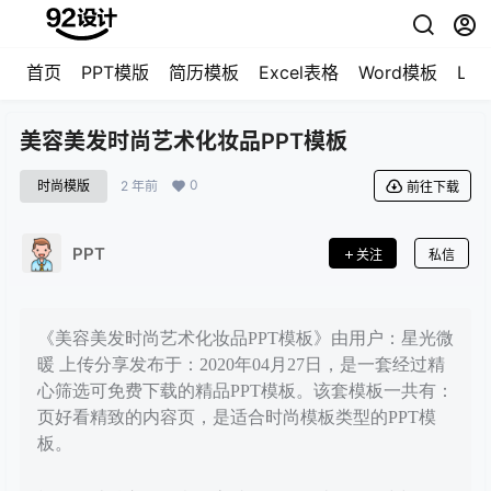
首页
PPT模版
简历模板
Excel表格
Word模板
LO
美容美发时尚艺术化妆品PPT模板
0
时尚模版
2 年前
前往下载
PPT
关注
私信
《美容美发时尚艺术化妆品PPT模板》由用户：星光微
暖 上传分享发布于：2020年04月27日，是一套经过精
心筛选可免费下载的精品PPT模板。该套模板一共有：
页好看精致的内容页，是适合时尚模板类型的PPT模
板。