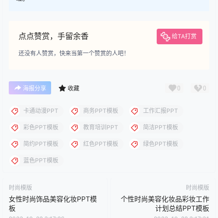
下载
您当前的等级为
游客
请先
登录
下载
下载说明：本站所涉及提供的PPT模板、PPT图片、PPT图表等资
源素材大多来自PPT设计大师（PPT原创作者个人）授权发布作
品、PPT设计公司免费作品、互联网免费共享资源精选以及部分原
创作品，分享给PPT爱好者学习与参考之用，请勿用于商业用途，
否则产生的一切后果将由您自己承担！本站不承担任何责任！如有
侵犯您的版权，请及时联系我们（QQ:3121281），我们将尽快处
理。