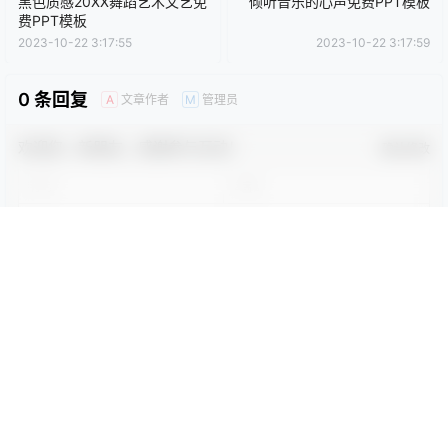
还没有人赞赏，快来当第一个赞赏的人吧！
0
0
海报分享
收藏
卡通动漫PPT
商务PPT模板
工作汇报PPT
彩色PPT模板
教育培训PPT
简洁PPT模板
简约PPT模板
红色PPT模板
绿色PPT模板
蓝色PPT模板
时尚模版
时尚模版
黑色质感20XX舞蹈艺术文艺免
倾听音乐的心声免费PPT模板
费PPT模板
2023-10-22 3:17:55
2023-10-22 3:17:59
0 条回复
文章作者
管理员
A
M
欢迎您，新朋友，感谢参与互动！
确认修改