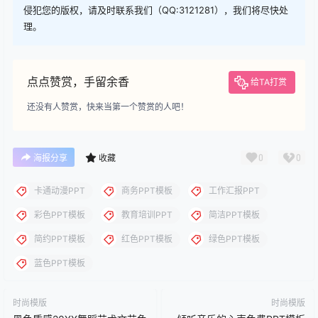
您当前的等级为
游客
请先
登录
下载
下载说明：本站所涉及提供的PPT模板、PPT图片、PPT图表等资
源素材大多来自PPT设计大师（PPT原创作者个人）授权发布作
品、PPT设计公司免费作品、互联网免费共享资源精选以及部分原
创作品，分享给PPT爱好者学习与参考之用，请勿用于商业用途，
否则产生的一切后果将由您自己承担！本站不承担任何责任！如有
侵犯您的版权，请及时联系我们（QQ:3121281），我们将尽快处
理。
点点赞赏，手留余香
给TA打赏