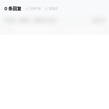
0
0
海报分享
收藏
卡通动漫PPT
商务PPT模板
工作汇报PPT
彩色PPT模板
教育培训PPT
简洁PPT模板
简约PPT模板
红色PPT模板
绿色PPT模板
蓝色PPT模板
时尚模版
时尚模版
炫彩动态都市杂志风PPT模板
简约清爽蓝色欧美风PPT模板
2023-10-22 3:22:17
2023-10-22 3:22:23
0 条回复
文章作者
管理员
A
M
欢迎您，新朋友，感谢参与互动！
确认修改