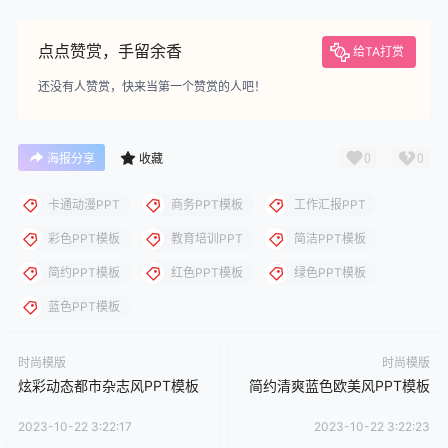
下载
下载说明：本站所涉及提供的PPT模板、PPT图片、PPT图表等资
源素材大多来自PPT设计大师（PPT原创作者个人）授权发布作
品、PPT设计公司免费作品、互联网免费共享资源精选以及部分原
创作品，分享给PPT爱好者学习与参考之用，请勿用于商业用途，
否则产生的一切后果将由您自己承担！本站不承担任何责任！如有
侵犯您的版权，请及时联系我们（QQ:3121281），我们将尽快处
理。
点点赞赏，手留余香
给TA打赏
还没有人赞赏，快来当第一个赞赏的人吧！