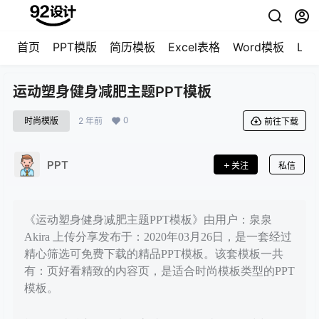
首页
PPT模版
简历模板
Excel表格
Word模板
LO
运动塑身健身减肥主题PPT模板
0
时尚模版
2 年前
前往下载
PPT
关注
私信
《运动塑身健身减肥主题PPT模板》由用户：泉泉
Akira 上传分享发布于：2020年03月26日，是一套经过
精心筛选可免费下载的精品PPT模板。该套模板一共
有：页好看精致的内容页，是适合时尚模板类型的PPT
模板。