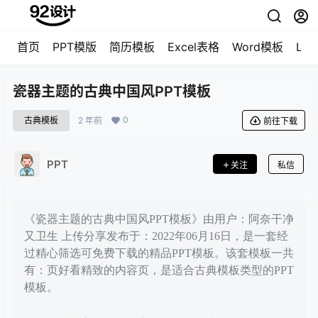
首页
PPT模版
简历模板
Excel表格
Word模板
LO
瓷器主题的古典中国风PPT模板
0
古典模板
2 年前
前往下载
PPT
关注
私信
《瓷器主题的古典中国风PPT模板》由用户：阿奈干净
又卫生 上传分享发布于：2022年06月16日，是一套经
过精心筛选可免费下载的精品PPT模板。该套模板一共
有：页好看精致的内容页，是适合古典模板类型的PPT
模板。