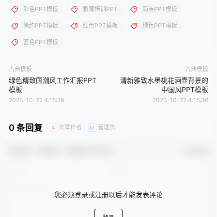
理。
点点赞赏，手留余香
给TA打赏
还没有人赞赏，快来当第一个赞赏的人吧！
0
0
海报分享
收藏
卡通动漫PPT
商务PPT模板
工作汇报PPT
彩色PPT模板
教育培训PPT
简洁PPT模板
简约PPT模板
红色PPT模板
绿色PPT模板
蓝色PPT模板
古典模板
古典模板
绿色精致国潮风工作汇报PPT
清新雅致水墨桃花酒壶背景的
模板
中国风PPT模板