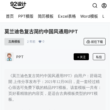
首页
PPT模版
简历模板
Excel表格
Word模板
LO
莫兰迪色复古简约中国风通用PPT
0
古典模板
2 年前
前往下载
PPT
关注
私信
《莫兰迪色复古简约中国风通用PPT》由用户：莳藉花
開 上传分享发布于：2021年12月06日，是一套经过精
心筛选可免费下载的精品PPT模板。该套模板一共有：
页好看精致的内容页，是适合古典模板类型的PPT模
板。