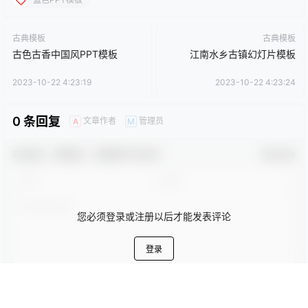
点点赞赏，手留余香
给TA打赏
还没有人赞赏，快来当第一个赞赏的人吧！
0
0
海报分享
收藏
卡通动漫PPT
商务PPT模板
工作汇报PPT
彩色PPT模板
教育培训PPT
简洁PPT模板
简约PPT模板
红色PPT模板
绿色PPT模板
蓝色PPT模板
古典模板
古典模板
古色古香中国风PPT模板
江南水乡古镇幻灯片模板
2023-10-22 4:23:19
2023-10-22 4:23:24