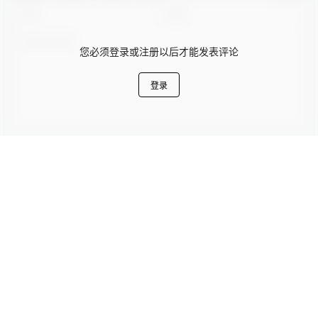
卡通动漫PPT
商务PPT模板
工作汇报PPT
彩色PPT模板
教育培训PPT
简洁PPT模板
简约PPT模板
红色PPT模板
绿色PPT模板
蓝色PPT模板
古典模板
古典模板
简约典雅仙鹤中国风PPT模板
创意水墨卷轴中国风PPT模板
2023-10-22 4:26:33
2023-10-22 4:26:38
0 条回复
文章作者
管理员
A
M
欢迎您，新朋友，感谢参与互动！
确认修改
您必须登录或注册以后才能发表评论