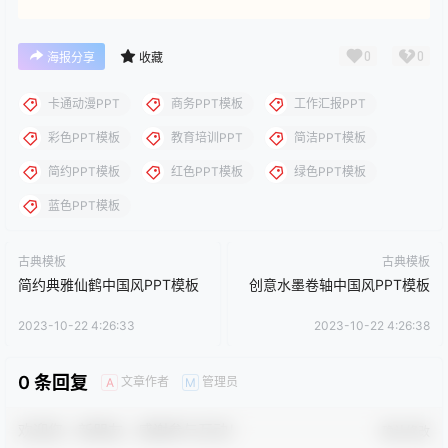
下载说明：本站所涉及提供的PPT模板、PPT图片、PPT图表等资
源素材大多来自PPT设计大师（PPT原创作者个人）授权发布作
品、PPT设计公司免费作品、互联网免费共享资源精选以及部分原
创作品，分享给PPT爱好者学习与参考之用，请勿用于商业用途，
否则产生的一切后果将由您自己承担！本站不承担任何责任！如有
侵犯您的版权，请及时联系我们（QQ:3121281），我们将尽快处
理。
点点赞赏，手留余香
给TA打赏
还没有人赞赏，快来当第一个赞赏的人吧！
0
0
海报分享
收藏