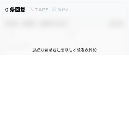
0
0
海报分享
收藏
卡通动漫PPT
商务PPT模板
工作汇报PPT
彩色PPT模板
教育培训PPT
简洁PPT模板
简约PPT模板
红色PPT模板
绿色PPT模板
蓝色PPT模板
PPT模版
浪漫爱情
PPT模版
浪漫爱情
韩范《幸福像花儿一样》PPT
结婚婚礼动态照片PPT模板
模板
2023-10-22 4:45:46
2023-10-22 4:45:51
0 条回复
文章作者
管理员
A
M
欢迎您，新朋友，感谢参与互动！
确认修改