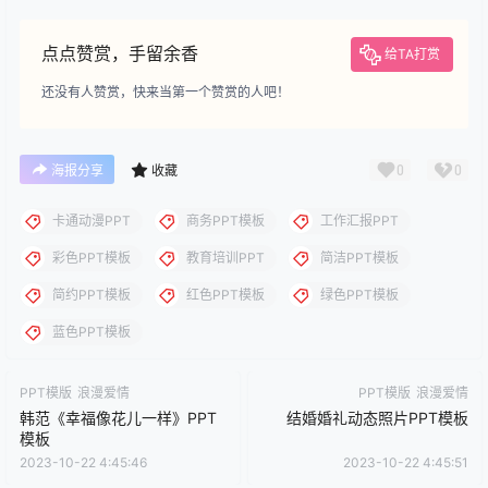
下载
下载说明：本站所涉及提供的PPT模板、PPT图片、PPT图表等资
源素材大多来自PPT设计大师（PPT原创作者个人）授权发布作
品、PPT设计公司免费作品、互联网免费共享资源精选以及部分原
创作品，分享给PPT爱好者学习与参考之用，请勿用于商业用途，
否则产生的一切后果将由您自己承担！本站不承担任何责任！如有
侵犯您的版权，请及时联系我们（QQ:3121281），我们将尽快处
理。
点点赞赏，手留余香
给TA打赏
还没有人赞赏，快来当第一个赞赏的人吧！