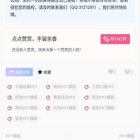
下载
下载说明：本站所涉及提供的PPT模板、PPT图片、PPT图表等资
源素材大多来自PPT设计大师（PPT原创作者个人）授权发布作
品、PPT设计公司免费作品、互联网免费共享资源精选以及部分原
创作品，分享给PPT爱好者学习与参考之用，请勿用于商业用途，
否则产生的一切后果将由您自己承担！本站不承担任何责任！如有
侵犯您的版权，请及时联系我们（QQ:3121281），我们将尽快处
理。
点点赞赏，手留余香
给TA打赏
还没有人赞赏，快来当第一个赞赏的人吧！
0
0
海报分享
收藏