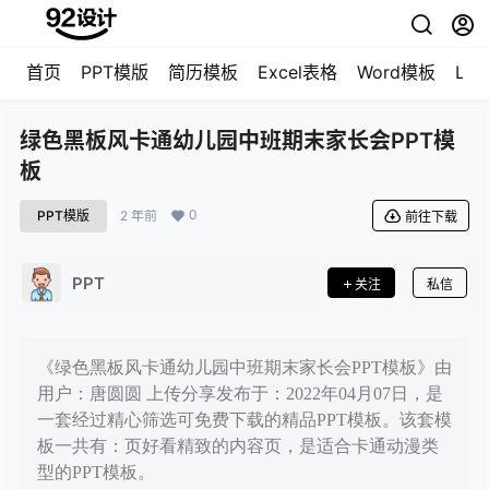
首页
PPT模版
简历模板
Excel表格
Word模板
LO
绿色黑板风卡通幼儿园中班期末家长会PPT模
板
0
PPT模版
2 年前
前往下载
PPT
关注
私信
《绿色黑板风卡通幼儿园中班期末家长会PPT模板》由
用户：唐圆圆 上传分享发布于：2022年04月07日，是
一套经过精心筛选可免费下载的精品PPT模板。该套模
板一共有：页好看精致的内容页，是适合卡通动漫类
型的PPT模板。