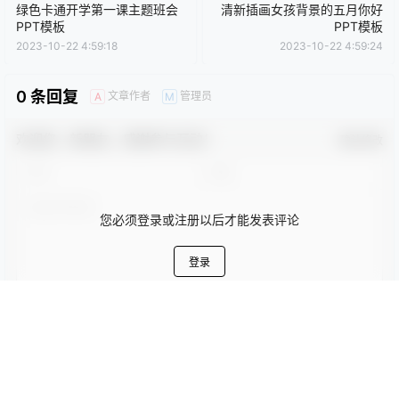
卡通动漫PPT
商务PPT模板
工作汇报PPT
彩色PPT模板
教育培训PPT
简洁PPT模板
简约PPT模板
红色PPT模板
绿色PPT模板
蓝色PPT模板
PPT模版
PPT模版
绿色卡通开学第一课主题班会
清新插画女孩背景的五月你好
PPT模板
PPT模板
2023-10-22 4:59:18
2023-10-22 4:59:24
0 条回复
文章作者
管理员
A
M
欢迎您，新朋友，感谢参与互动！
确认修改
您必须登录或注册以后才能发表评论