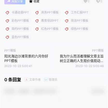
创作品，分享给PPT爱好者学习与参考之用，请勿用于商业用途，
否则产生的一切后果将由您自己承担！本站不承担任何责任！如有
侵犯您的版权，请及时联系我们（QQ:3121281），我们将尽快处
理。
点点赞赏，手留余香
给TA打赏
还没有人赞赏，快来当第一个赞赏的人吧！
0
0
海报分享
收藏
卡通动漫PPT
商务PPT模板
工作汇报PPT
彩色PPT模板
教育培训PPT
简洁PPT模板
简约PPT模板
红色PPT模板
绿色PPT模板
蓝色PPT模板