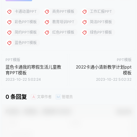
下载说明：本站所涉及提供的PPT模板、PPT图片、PPT图表等资
源素材大多来自PPT设计大师（PPT原创作者个人）授权发布作
品、PPT设计公司免费作品、互联网免费共享资源精选以及部分原
创作品，分享给PPT爱好者学习与参考之用，请勿用于商业用途，
否则产生的一切后果将由您自己承担！本站不承担任何责任！如有
侵犯您的版权，请及时联系我们（QQ:3121281），我们将尽快处
理。
点点赞赏，手留余香
给TA打赏
还没有人赞赏，快来当第一个赞赏的人吧！
0
0
海报分享
收藏
卡通动漫PPT
商务PPT模板
工作汇报PPT
彩色PPT模板
教育培训PPT
简洁PPT模板