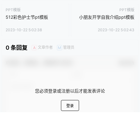
0
0
海报分享
收藏
卡通动漫PPT
商务PPT模板
工作汇报PPT
彩色PPT模板
教育培训PPT
简洁PPT模板
简约PPT模板
红色PPT模板
绿色PPT模板
蓝色PPT模板
PPT模版
PPT模版
512彩色护士节pt模板
小朋友开学自我介绍ppt模板
2023-10-22 5:02:38
2023-10-22 5:02:43
0 条回复
文章作者
管理员
A
M
欢迎您，新朋友，感谢参与互动！
确认修改