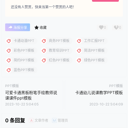
理。
点点赞赏，手留余香
给TA打赏
还没有人赞赏，快来当第一个赞赏的人吧！
0
0
海报分享
收藏
卡通动漫PPT
商务PPT模板
工作汇报PPT
彩色PPT模板
教育培训PPT
简洁PPT模板
简约PPT模板
红色PPT模板
绿色PPT模板
蓝色PPT模板
PPT模版
PPT模版
可爱卡通黑板粉笔手绘教师说
卡通幼儿说课教学PPT模板
课课件ppt模板