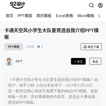
首页
PPT模版
简历模板
Excel表格
Word模板
LO
卡通天空风小学生大队委竞选自我介绍PPT模
板
0
PPT模版
2 年前
前往下载
PPT
关注
私信
《卡通天空风小学生大队委竞选自我介绍PPT模板》由
用户：糕手小样 上传分享发布于：2021年11月12日，
是一套经过精心筛选可免费下载的精品PPT模板。该套
模板一共有：页好看精致的内容页，是适合卡通动漫
类型的PPT模板。