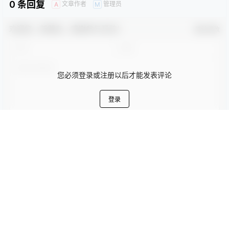
0
0
海报分享
收藏
卡通动漫PPT
商务PPT模板
工作汇报PPT
彩色PPT模板
教育培训PPT
简洁PPT模板
简约PPT模板
红色PPT模板
绿色PPT模板
蓝色PPT模板
PPT模版
PPT模版
卡通幼儿说课教学PPT模板
可爱卡通幼儿园新学期家长会
主题班会
2023-10-22 5:04:09
2023-10-22 5:04:14
0 条回复
文章作者
管理员
A
M
欢迎您，新朋友，感谢参与互动！
确认修改