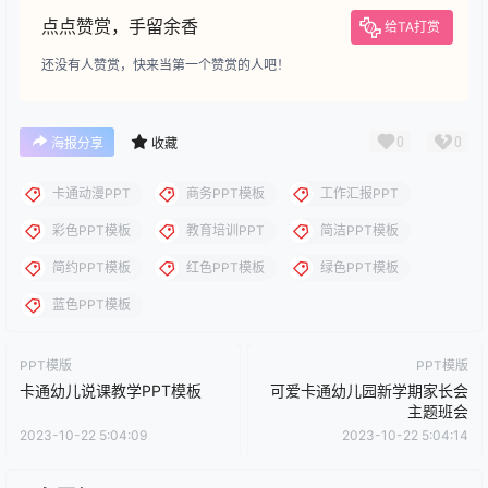
请先
登录
下载
下载说明：本站所涉及提供的PPT模板、PPT图片、PPT图表等资
源素材大多来自PPT设计大师（PPT原创作者个人）授权发布作
品、PPT设计公司免费作品、互联网免费共享资源精选以及部分原
创作品，分享给PPT爱好者学习与参考之用，请勿用于商业用途，
否则产生的一切后果将由您自己承担！本站不承担任何责任！如有
侵犯您的版权，请及时联系我们（QQ:3121281），我们将尽快处
理。
点点赞赏，手留余香
给TA打赏
还没有人赞赏，快来当第一个赞赏的人吧！