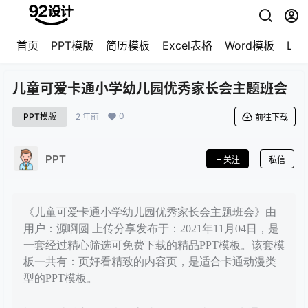
首页
PPT模版
简历模板
Excel表格
Word模板
LO
儿童可爱卡通小学幼儿园优秀家长会主题班会
0
PPT模版
2 年前
前往下载
PPT
关注
私信
《儿童可爱卡通小学幼儿园优秀家长会主题班会》由
用户：源啊圆 上传分享发布于：2021年11月04日，是
一套经过精心筛选可免费下载的精品PPT模板。该套模
板一共有：页好看精致的内容页，是适合卡通动漫类
型的PPT模板。