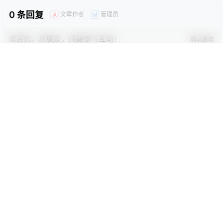
0
0
海报分享
收藏
卡通动漫PPT
商务PPT模板
工作汇报PPT
彩色PPT模板
教育培训PPT
简洁PPT模板
简约PPT模板
红色PPT模板
绿色PPT模板
蓝色PPT模板
PPT模版
PPT模版
清新蓝色卡通小船家长会主题
蓝色儿童卡通幼儿园中小学班
班会模板
会期末家长会动态PPT模板
2023-10-22 5:05:19
2023-10-22 5:05:24
0 条回复
文章作者
管理员
A
M
欢迎您，新朋友，感谢参与互动！
确认修改