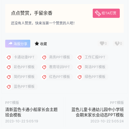
下载
下载说明：本站所涉及提供的PPT模板、PPT图片、PPT图表等资
源素材大多来自PPT设计大师（PPT原创作者个人）授权发布作
品、PPT设计公司免费作品、互联网免费共享资源精选以及部分原
创作品，分享给PPT爱好者学习与参考之用，请勿用于商业用途，
否则产生的一切后果将由您自己承担！本站不承担任何责任！如有
侵犯您的版权，请及时联系我们（QQ:3121281），我们将尽快处
理。
点点赞赏，手留余香
给TA打赏
还没有人赞赏，快来当第一个赞赏的人吧！