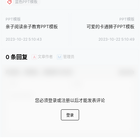
创作品，分享给PPT爱好者学习与参考之用，请勿用于商业用途，
否则产生的一切后果将由您自己承担！本站不承担任何责任！如有
侵犯您的版权，请及时联系我们（QQ:3121281），我们将尽快处
理。
点点赞赏，手留余香
给TA打赏
还没有人赞赏，快来当第一个赞赏的人吧！
0
0
海报分享
收藏
卡通动漫PPT
商务PPT模板
工作汇报PPT
彩色PPT模板
教育培训PPT
简洁PPT模板
简约PPT模板
红色PPT模板
绿色PPT模板
蓝色PPT模板