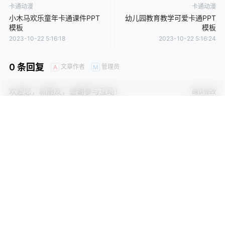
0
0
海报分享
收藏
卡通动漫PPT
商务PPT模板
工作汇报PPT
彩色PPT模板
教育培训PPT
简洁PPT模板
简约PPT模板
红色PPT模板
绿色PPT模板
蓝色PPT模板
卡通动漫
卡通动漫
小木马欢乐童年卡通课件PPT
幼儿园教育教学可爱卡通PPT
模板
模板
2023-10-22 5:16:18
2023-10-22 5:16:24
0 条回复
文章作者
管理员
A
M
欢迎您，新朋友，感谢参与互动！
确认修改