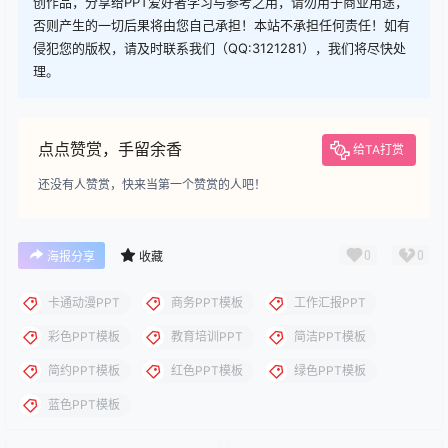
您当前的等级为
游客
请先
登录
下载
下载说明：本站所涉及提供的PPT模板、PPT图片、PPT图表等资
源素材大多来自PPT设计大师（PPT原创作者个人）授权发布作
品、PPT设计公司免费作品、互联网免费共享资源精选以及部分原
创作品，分享给PPT爱好者学习与参考之用，请勿用于商业用途，
否则产生的一切后果将由您自己承担！本站不承担任何责任！如有
侵犯您的版权，请及时联系我们（QQ:3121281），我们将尽快处
理。
点点赞赏，手留余香
给TA打赏
还没有人赞赏，快来当第一个赞赏的人吧！